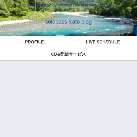
acoustic Bassist Kato のwebsite Live scheduleや雑記blog等
solobass Kato blog
PROFILE
LIVE SCHEDULE
CD&配信サービス