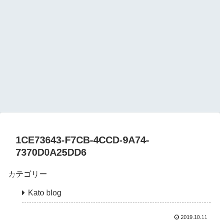
1CE73643-F7CB-4CCD-9A74-
7370D0A25DD6
カテゴリー
Kato blog
2019.10.11