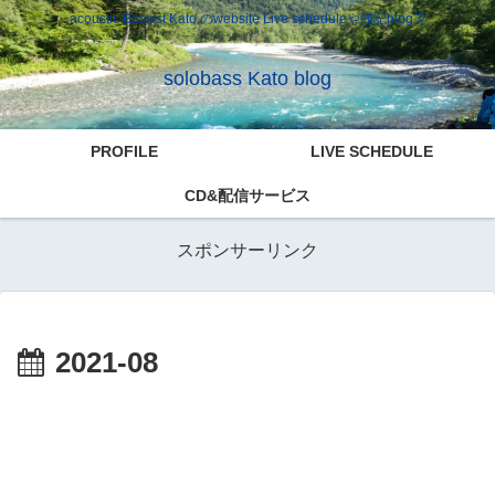
acoustic Bassist Kato のwebsite Live scheduleや雑記blog等
solobass Kato blog
PROFILE
LIVE SCHEDULE
CD&配信サービス
スポンサーリンク
2021-08