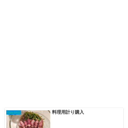
料理用計り購入
Kato blog