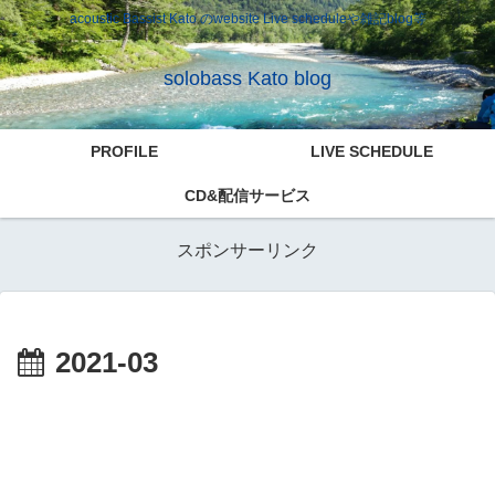
acoustic Bassist Kato のwebsite Live scheduleや雑記blog等
solobass Kato blog
PROFILE
LIVE SCHEDULE
CD&配信サービス
スポンサーリンク
2021-03