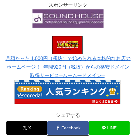
スポンサーリンク
月額たった 1,000円（税抜）で始められる本格的なお店の
ホームページ！
年間920円（税抜）からの格安ドメイン
取得サービス─ムームードメイン─
シェアする
X
Facebook
LINE