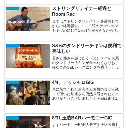
マレード欠片休...
ストリングリテイナー経過と
Kato blog
Room Rec
まずはストリングリテイナーを装着して
からの経過報告。↓ ↓ ↓1弦のテンション
をキツめにして1ヵ月半程弾きながらネッ
クのバランスを徐々に調整していきまし
た。solobass Kato 個人的にはもう少しキ
ツめが好みなんだがな〜と。結論は良
S&Bのタンドリーチキンは便利で
Kato blog
い...
美味しい
暑さと熱さを感じたく（笑）スパイス系
のタンドリーチキンが食べたくなりお手
軽なこのS&Bシーズニングを購入！↓ ↓ ↓
スーパーで安価なブラジル産もも肉を使
い↓ ↓ ↓飲食業してから普通にブラジル産
でもOKになりました。solobass Kat...
4/4、デッシャロGIG
Kato blog
見に来てくれたお客さん葉桜の会から残
って頂いた常連さん偶然来店された方々
ありがとうございました！今回は術後1発
目のGIG！！そして久しぶりのwith Cajon
スタイルで！セットリスト谷六ハッピー
アワー月灯りＭ(カバー)手紙TAKE FIV...
8/31.玉造BARハーモニーGIG
Kato blog
まずハーモニーBAR大阪市中央区玉造1-