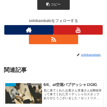
コピー
solobasskatoをフォローする
solobasskato
関連記事
6/4、at空堀パブデッシャロGIG
Kato blog
見に来てくれたお客さん常連さん&興味持
って来てくれた方々デッシャロスタッフ
ありがとうございました！セットリスト
SUNSET BEACH月灯りWooden Chair谷
六空白PanoramaPerfect Holiday手紙マー