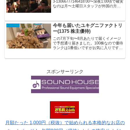
3-13066777146418:00〜深夜1:00頃で確実
なのは月〜土曜日スタッフが外国の方な
のでお客さんも外国の人が多く英語圏の
割合が高い異国情緒溢れるワールドワイ
ドで面白いBARですで、今回はこ...
今年も届いたユキグニファクトリ
Kato blog
ー(1375 株主優待)
この7月下旬〜8月あたりで届くイメージ
で予想通り届きました。100株なので優待
ランクは1番低いですがお気に入りです
（笑）昨年？あたりかな「雪国まいた
け」から「ユキグニファクトリー」に名
称が変わりました。変わらずパンチ効い
たバカデカい舞茸（笑...
スポンサーリンク
月額たった 1,000円（税抜）で始められる本格的なお店の