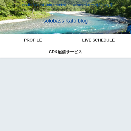
acoustic Bassist Kato のwebsite Live scheduleや雑記blog等
solobass Kato blog
PROFILE
LIVE SCHEDULE
CD&配信サービス