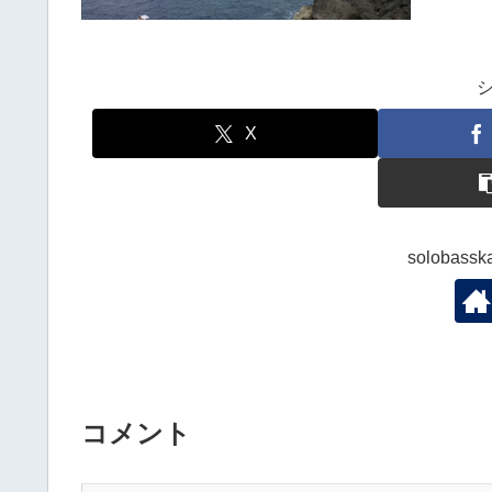
X
solobas
コメント