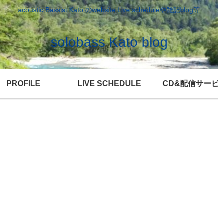
acoustic Bassist Kato のwebsite Live scheduleや雑記blog等
solobass Kato blog
PROFILE
LIVE SCHEDULE
CD&配信サー