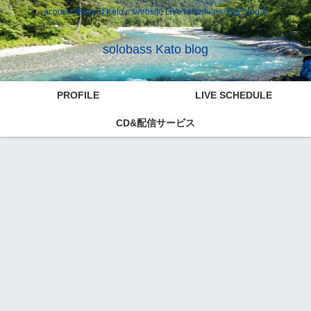
acoustic Bassist Kato のwebsite Live scheduleや雑記blog等
solobass Kato blog
PROFILE
LIVE SCHEDULE
CD&配信サービス