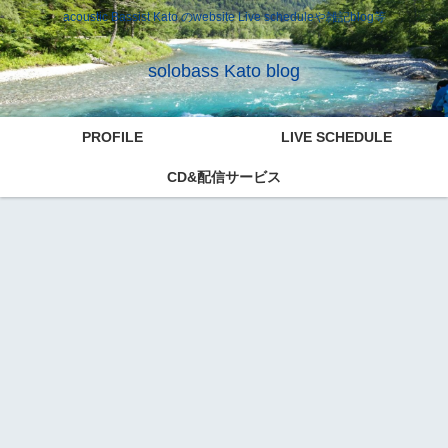
acoustic Bassist Kato のwebsite Live scheduleや雑記blog等
solobass Kato blog
PROFILE
LIVE SCHEDULE
CD&配信サービス