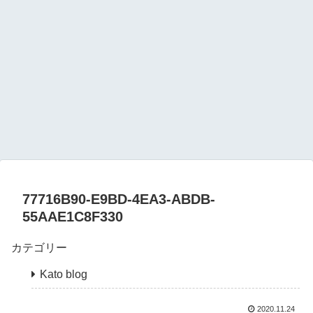
77716B90-E9BD-4EA3-ABDB-
55AAE1C8F330
カテゴリー
Kato blog
2020.11.24