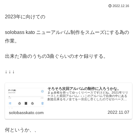
2022.12.16
2023年に向けての
solobass kato ニューアルバム制作をスムーズにする為の
作業。
出来た7曲のうちの3曲ぐらいのオケ録りする。
↓ ↓ ↓
そろそろ次回アルバムの制作に入ろうかな。
まぁ余裕を持ってゆっくりペースですけどね。2021年リリ
ースした前回アルバム↓ ↓ ↓このアルバムで自身の中にある
創造出来るモノ全てを一旦出し尽くしたのでゼロベースか
らまた曲を出揃って仕上げるまで1年じゃ無理だなーと思
い。今年は別枠としてw...
2022.11.07
solobasskato.com
何というか、、