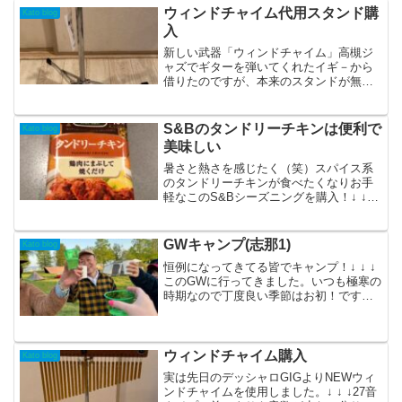
ウィンドチャイム代用スタンド購
Kato blog
入
新しい武器「ウィンドチャイム」高槻ジ
ャズでギターを弾いてくれたイギ－から
借りたのですが、本来のスタンドが無く
ドラムのシンバルスタンドで代用してた
のですが、、重いッ！！（笑）頑丈なの
はイイんですけどね。でドラム専門店や
S&Bのタンドリーチキンは便利で
Kato blog
楽器店など足を運んで色々...
美味しい
暑さと熱さを感じたく（笑）スパイス系
のタンドリーチキンが食べたくなりお手
軽なこのS&Bシーズニングを購入！↓ ↓ ↓
スーパーで安価なブラジル産もも肉を使
い↓ ↓ ↓飲食業してから普通にブラジル産
でもOKになりました。solobass Kat...
GWキャンプ(志那1)
Kato blog
恒例になってきてる皆でキャンプ！↓ ↓ ↓
このGWに行ってきました。いつも極寒の
時期なので丁度良い季節はお初！です。
以前まで無料だった駐車場が今回から有
料になってた、、残念！でも、天気も快
晴で心地良かった！諸々と設営し、乾
杯〜！グループごと...
ウィンドチャイム購入
Kato blog
実は先日のデッシャロGIGよりNEWウィ
ンドチャイムを使用しました。↓ ↓ ↓27音