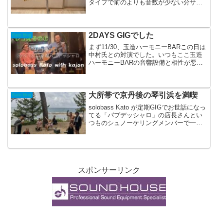
タイプで前のよりも音数が少ない分サス
テインが弱く残響音が少ないです。音質
もハイが強めの軽い音。音質は前ので慣
れてたから少し違和感はありますが、ま
ぁ慣れてくる...
2DAYS GIGでした
Kato blog
まず11/30、玉造ハーモニーBARこの日は
中村氏との対演でした。いつもここ玉造
ハーモニーBARの音響設備と相性が悪か
ったので今回は自身のアンプを持参して
使用！音は良い感じにまわってました。
【ホームページ低価格で完成】店舗向け
ホームページ作...
大所帯で京丹後の琴引浜を満喫
Kato blog
solobass Kato が定期GIGでお世話になっ
てる「パブデッシャロ」の店長さんとい
つものシュノーケリングメンバーで一緒
に海に行こう！企画がこのお盆休みに
初！！実現出来ました。solobass Katoパ
ブデッシャロは正月以外は年中無...
スポンサーリンク