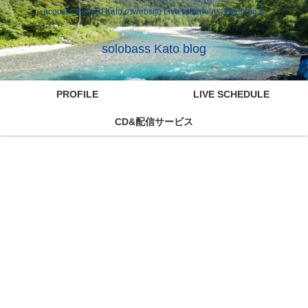
acoustic Bassist Kato のwebsite Live scheduleや雑記blog等
solobass Kato blog
PROFILE
LIVE SCHEDULE
CD&配信サービス