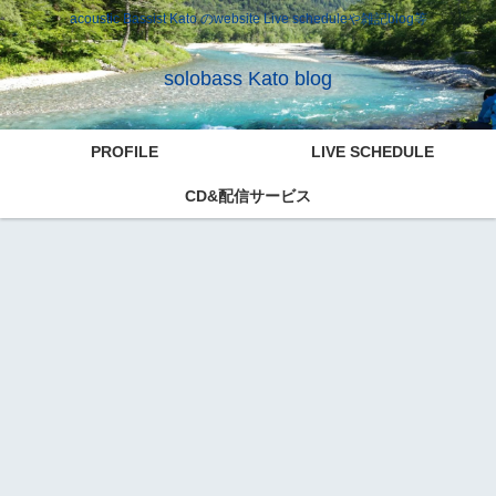
acoustic Bassist Kato のwebsite Live scheduleや雑記blog等
solobass Kato blog
PROFILE
LIVE SCHEDULE
CD&配信サービス