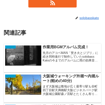
solobasskato
関連記事
作業用BGMアルバム完成！
Kato blog
先月のアコベMAN「焚き火とジブリ」に
続き同時進行で制作していたsolobass
Katoの今までのアルバムに雨の効果音を
足してremixした作業用BGMが完成しま
した。↓ ↓ ↓日常の通勤や散歩、料理、コ
ーヒータイム、旅行やドライブ、寝る...
大阪城ウォーキング外堀〜内堀ル
Kato blog
ート(軽めの40分)
まず大阪城は敷地が広く最寄り駅も谷町
四丁目駅天満橋駅大阪ビジネスパーク駅
大阪城公園駅森ノ宮駅とたくさん有りま
す。なのでウォーキングするにも内堀ル
ートや外堀ルート、外周など色々なルー