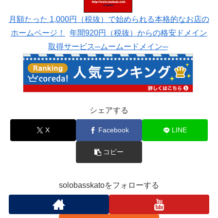
月額たった 1,000円（税抜）で始められる本格的なお店の
ホームページ！
年間920円（税抜）からの格安ドメイン
取得サービス─ムームードメイン─
シェアする
X
Facebook
LINE
コピー
solobasskatoをフォローする