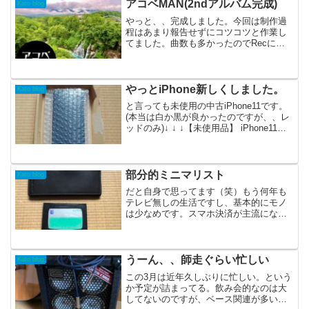
トで出来ますね。solobass Kato 地元民な
アコベMAN(2ndアルバム完成)
Kato blog
らではの...
やっと、、完成しました。今回は制作過
程はあまり報告せずにコツコツと作業し
てました。曲数も多かったのでRecにか
なりの期間を要し、ミックス作業も円滑
に進めないと今年中に配信まで持ってい
けるか不安だったので集中してました。
アコベMANスケジュー...
やっとiPhone新しくしました。
Kato blog
と言っても未使用の中古iPhone11です。
(本当は白か黒が良かったのですが、、レ
ッドのみ)↓ ↓ ↓【未使用品】 iPhone11
64GB SIMフリー レッド 本体 n05737
【中古】価格：58,800円（税込、送料無
料) (20...
部分的ミニマリスト
Kato blog
だと自身で思ってます（笑）もう何年も
テレビ無しの生活ですし、基本的にモノ
は少なめです。スマホ決済が主流になっ
てからは誰かと飲みに行く時(まぁ、ぼち
ぼち行ってるかも、、)以外は基本キャッ
シュレスで生活出来てるので何かあった
時用に身分証明を持ち...
うーん、、師走ぐらい忙しい
Kato blog
この3月は近年久しぶりに忙しい。という
か予定が詰まってる。飲み会的なのは大
してないのですが、ベース関連が多い。