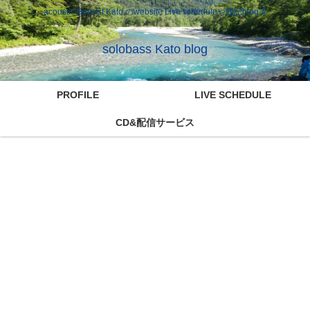
acoustic Bassist Kato のwebsite Live scheduleや雑記blog等
solobass Kato blog
PROFILE
LIVE SCHEDULE
CD&配信サービス