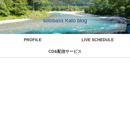
acoustic Bassist Kato のwebsite Live scheduleや雑記blog等
solobass Kato blog
PROFILE
LIVE SCHEDULE
CD&配信サービス