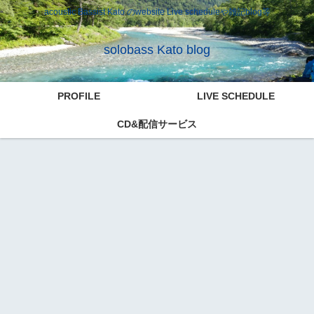
acoustic Bassist Kato のwebsite Live scheduleや雑記blog等
solobass Kato blog
PROFILE
LIVE SCHEDULE
CD&配信サービス