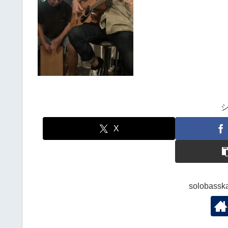
X
solobas