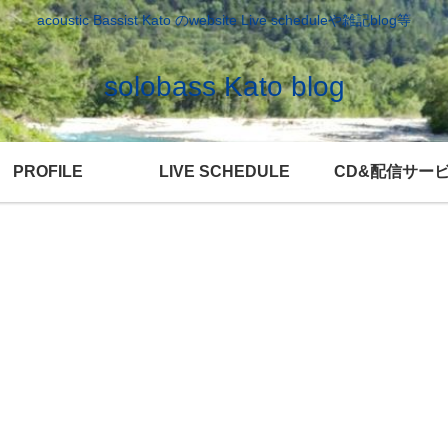
acoustic Bassist Kato のwebsite Live scheduleや雑記blog等
solobass Kato blog
PROFILE
LIVE SCHEDULE
CD&配信サー