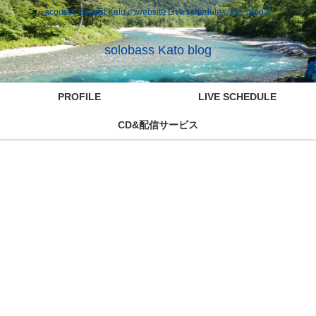
acoustic Bassist Kato のwebsite Live scheduleや雑記blog等
solobass Kato blog
PROFILE
LIVE SCHEDULE
CD&配信サービス