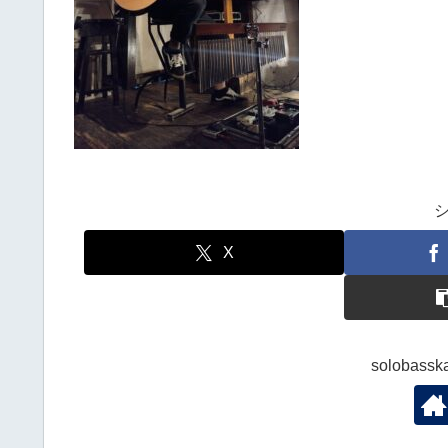
X
solobas