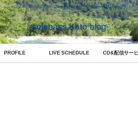
acoustic Bassist Kato のwebsite Live scheduleや雑記blog等
solobass Kato blog
PROFILE
LIVE SCHEDULE
CD&配信サー