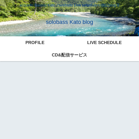
acoustic Bassist Kato のwebsite Live scheduleや雑記blog等
solobass Kato blog
PROFILE
LIVE SCHEDULE
CD&配信サービス