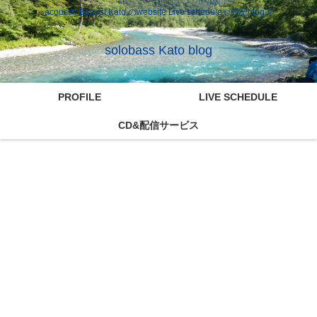
acoustic Bassist Kato のwebsite Live scheduleや雑記blog等
solobass Kato blog
PROFILE
LIVE SCHEDULE
CD&配信サービス