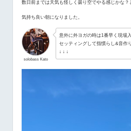
数日前までは天気も怪しく曇り空でやる感じかな？
気持ち良い朝になりました。
意外に外ヨガの時は1番早く現場
セッティングして指慣らし&音作
↓ ↓ ↓
solobass Kato