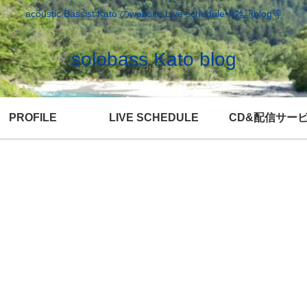
acoustic Bassist Kato のwebsite Live scheduleや雑記blog等
solobass Kato blog
PROFILE
LIVE SCHEDULE
CD&配信サー