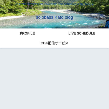
acoustic Bassist Kato のwebsite Live scheduleや雑記blog等
solobass Kato blog
PROFILE
LIVE SCHEDULE
CD&配信サービス