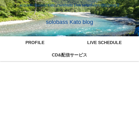
acoustic Bassist Kato のwebsite Live scheduleや雑記blog等
solobass Kato blog
PROFILE
LIVE SCHEDULE
CD&配信サービス