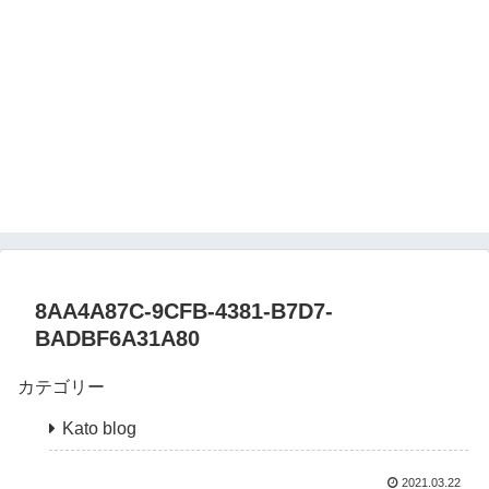
8AA4A87C-9CFB-4381-B7D7-
BADBF6A31A80
カテゴリー
Kato blog
2021.03.22