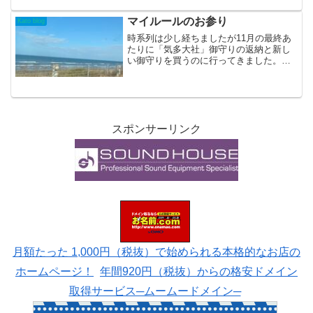
休日の昼下がりーアンコールー ハッピ
ーアワーCooL JAZZ(新曲)O...
マイルールのお参り
Kato blog
時系列は少し経ちましたが11月の最終あ
たりに「気多大社」御守りの返納と新し
い御守りを買うのに行ってきました。
solobass Katoコロナの時以外は毎年行っ
てるので今回はblogでアップしようかな
ぁと迷ってたら、、半月経ってしまいま
した。...
スポンサーリンク
月額たった 1,000円（税抜）で始められる本格的なお店の
ホームページ！
年間920円（税抜）からの格安ドメイン
取得サービス─ムームードメイン─