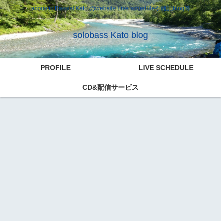
acoustic Bassist Kato のwebsite Live scheduleや雑記blog等
solobass Kato blog
PROFILE
LIVE SCHEDULE
CD&配信サービス