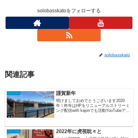
solobasskatoをフォローする
solobasskato
関連記事
謹賀新年
Kato blog
明けましておめでとうございます2020
年！昨年はHPをリニューアルストリーミ
ング配信with kajonでも活動YouTubeアッ
プwith kajonのCD制作と、新しい武器を
もち結構前進できたのと時代の劇的な変
化が音楽の捉え方を確実に変...
2022年に虎視眈々と
Kato blog