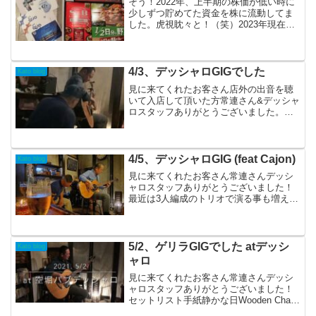
そう！2022年、上半期の株価が低い時に
少しずつ貯めてた資金を株に流動してま
した。虎視眈々と！（笑）2023年現在は
株価が結構上がって含み損はなく利益は
あるのですが、基本的には貯金変わりの
配当金と優待目当ての長期保有の戦略で
す。soloba...
4/3、デッシャロGIGでした
Kato blog
見に来てくれたお客さん店外の出音を聴
いて入店して頂いた方常連さん&デッシャ
ロスタッフありがとうございました。セ
ットリストハッピーアワーOcean
Townpuzzle disco雨のEndrollCOOL JAZZ
月灯りM (カバー)手紙3...
4/5、デッシャロGIG (feat Cajon)
Kato blog
見に来てくれたお客さん常連さんデッシ
ャロスタッフありがとうございました！
最近は3人編成のトリオで演る事も増えた
のでかなり久しぶり？な感じでした。セ
ットリスト雨のEndrollCOOL
JAZZRHYTHM SHOWWooden ChairP...
5/2、ゲリラGIGでした atデッシ
Kato blog
ャロ
見に来てくれたお客さん常連さんデッシ
ャロスタッフありがとうございました！
セットリスト手紙静かな日Wooden Chair
雨のEndroll月灯りM(カバー)空白欠片谷六