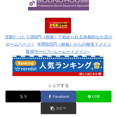
月額たった 1,000円（税抜）で始められる本格的なお店の
ホームページ！
年間920円（税抜）からの格安ドメイン
取得サービス─ムームードメイン─
シェアする
X
Facebook
LINE
コピー