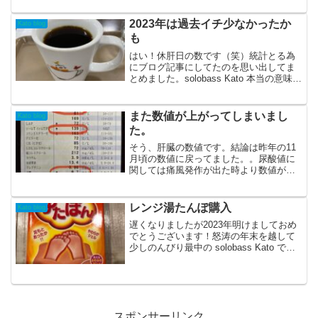
グで株主優待を使いました。差額分、980
円で購入...
2023年は過去イチ少なかったか
Kato blog
も
はい！休肝日の数です（笑）統計とる為
にブログ記事にしてたのを思い出してま
とめました。solobass Kato 本当の意味で
の休肝日を目的として缶ビール350mlを1
本飲んでも休肝日にならない！というル
ール。結果は、、この日ともう1日増え
また数値が上がってしまいまし
Kato blog
た...
た。
そう、肝臓の数値です。結論は昨年の11
月頃の数値に戻ってました。。尿酸値に
関しては痛風発作が出た時より数値が高
いッ！！さすがにマジでビックリ！汗ま
ぁ、y-GTP(ガンマ)だけは微かに下がって
たのが救い！これでも一応は2月まで順調
レンジ湯たんぽ購入
Kato blog
に下がってた...
遅くなりましたが2023年明けましておめ
でとうございます！怒涛の年末を越して
少しのんびり最中の solobass Kato で
す。で、タイトルの通りレンジ湯たんぽ
購入です。(実際には年越し前の極寒の時
期に購入し、少し使用してみてのレビュ
ーで...
スポンサーリンク