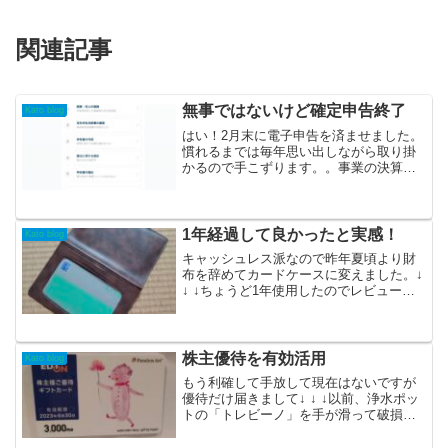
関連記事
無事ではないけど確定申告終了
Kato blog
はい！2月末に電子申告を済ませました。
慣れるまでは毎年思い出しながら取り掛
かるので手こずります。。事業の決算書
の売掛金が合わなくて原因が支払い手数
料の150円とまでは理解してたのですが仕
訳の仕方がこんがらがって2〜3日フリー
ズしてました(汗...
1年経過して良かったと実感！
Kato blog
キャッシュレス派なので昨年夏頃より財
布を辞めてカードケースに変えました。↓
↓ ↓ちょうど1年使用したのでレビューが
てら個人的感想などまず！やはり幅と場
所をとらないので楽チン！カバン等持ち
たくない時でもポケットに入るサイズで
便利！デメリット...
株主優待を有効活用
Kato blog
もう利確して手放して現在はないですが
優待だけ届きまして↓ ↓ ↓以前、浄水ポッ
トの「トレビーノ」を手が滑って破損し
た件で↓ ↓ ↓いつか新しいのに買い換えな
いと！と思ってたので丁度良いタイミン