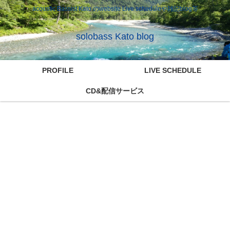
acoustic Bassist Kato のwebsite Live scheduleや雑記blog等
solobass Kato blog
PROFILE
LIVE SCHEDULE
CD&配信サービス