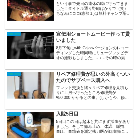
という事で先日の連休の時に行ってきま
した！タイトル通り野郎ばかりで（笑）
ちなみにココ(志那１)は無料キャンプ場な
のでビギナーには丁度良いです。慣れて
る方に仕切ってもらって指示に従うとい
う流れで。↓ ↓ ↓今回は2回目ちなみに第1
回目はコチラ...
宣伝用ショートムービー作って貰
Kato blog
いました
8月下旬にwith Cajonバージョンのレコー
ディングした時同時にミュージックビデ
オの撮影もしました。↓ ↓ ↓その時の素材
を使い「次作のプロモーション用に。」
と作ってくれました！↓ ↓ ↓ありがとうご
ざいますッ！！solobass Ka...
リペア修理費が思いの外高くつい
Kato blog
たのでサブベース購入へ
フレット交換と諸々リペア修理を見積も
りに工房へ行ったところ修理費が
¥50.000-かかるとの事。(しかも今、修理
が何本か立て込んでて仕上がりは1ヶ月半
ぐらいかかるらしい。)ヨガ演奏もあるし
厳しいな。。1度持ち帰って考えます。と
入院5日目
Kato blog
お伝えしました...
5日目この日は起床と共にまず採血があり
ました。そして痛み止め、体温、脈拍、
血圧、血糖値を測定執刀医が勤務前に状
態を見て、腫れもだいぶマシになってま