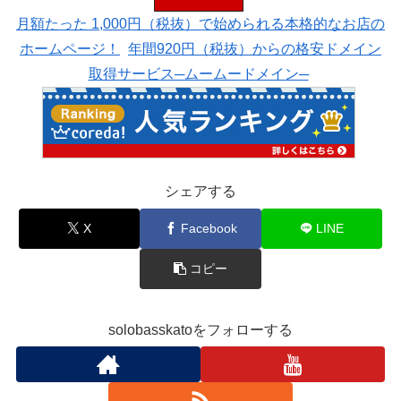
月額たった 1,000円（税抜）で始められる本格的なお店の
ホームページ！
年間920円（税抜）からの格安ドメイン
取得サービス─ムームードメイン─
シェアする
X
Facebook
LINE
コピー
solobasskatoをフォローする