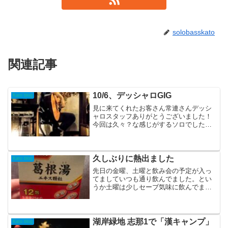
solobasskato
関連記事
10/6、デッシャロGIG
Kato blog
見に来てくれたお客さん常連さんデッシ
ャロスタッフありがとうございました！
今回は久々？な感じがするソロでした。
セットリストBlanketSUNSET BEACH雨
のEndrollWooden Chair谷六Blue dive手紙
サヨナラCal...
久しぶりに熱出ました
Kato blog
先日の金曜、土曜と飲み会の予定が入っ
てましていつも通り飲んでました。とい
うか土曜は少しセーブ気味に飲んでまし
た。翌日の日曜日はセーブが良い感じに
作用してくれてスッキリ起きれたんで野
暮用してから大阪城ウォーキングしてき
たんですがsolobas...
湖岸緑地 志那1で「漢キャンプ」
Kato blog