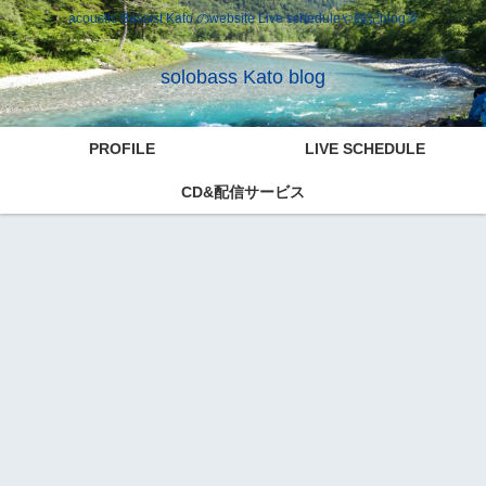
acoustic Bassist Kato のwebsite Live scheduleや雑記blog等
solobass Kato blog
PROFILE
LIVE SCHEDULE
CD&配信サービス