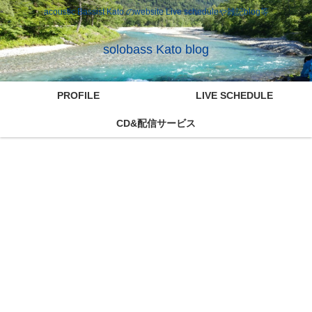
acoustic Bassist Kato のwebsite Live scheduleや雑記blog等
solobass Kato blog
PROFILE
LIVE SCHEDULE
CD&配信サービス