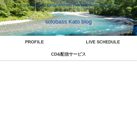
acoustic Bassist Kato のwebsite Live scheduleや雑記blog等
solobass Kato blog
PROFILE
LIVE SCHEDULE
CD&配信サービス