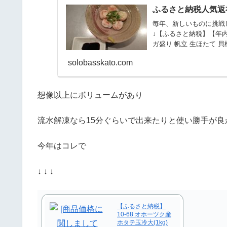
ふるさと納税人気返
毎年、新しいものに挑戦し
↓【ふるさと納税】【年内配送
ガ盛り 帆立 生ほたて 貝
solobasskato.com
想像以上にボリュームがあり
流水解凍なら15分ぐらいで出来たりと使い勝手が良
今年はコレで
↓ ↓ ↓
【ふるさと納税】
10-68 オホーツク産
ホタテ玉冷大(1kg)