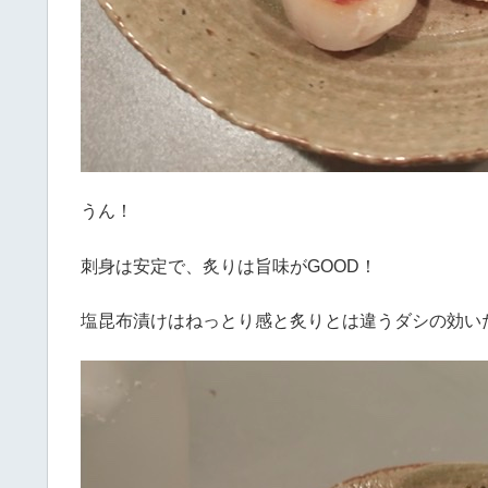
うん！
刺身は安定で、炙りは旨味がGOOD！
塩昆布漬けはねっとり感と炙りとは違うダシの効い