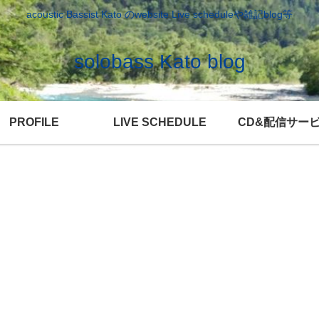
acoustic Bassist Kato のwebsite Live scheduleや雑記blog等
solobass Kato blog
PROFILE
LIVE SCHEDULE
CD&配信サー