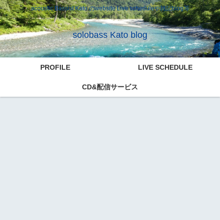
acoustic Bassist Kato のwebsite Live scheduleや雑記blog等
solobass Kato blog
PROFILE
LIVE SCHEDULE
CD&配信サービス