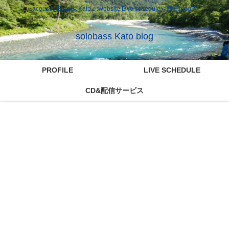
acoustic Bassist Kato のwebsite Live scheduleや雑記blog等
solobass Kato blog
PROFILE
LIVE SCHEDULE
CD&配信サービス