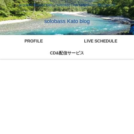
acoustic Bassist Kato のwebsite Live scheduleや雑記blog等
solobass Kato blog
PROFILE
LIVE SCHEDULE
CD&配信サービス