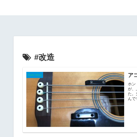
#改造
ア
Kato blog
ホン
が、
た。
んで