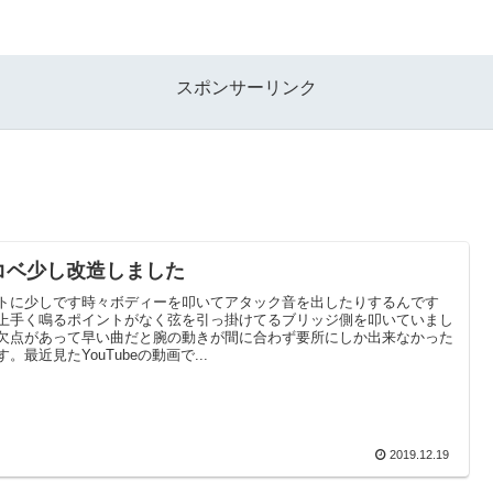
スポンサーリンク
コベ少し改造しました
トに少しです時々ボディーを叩いてアタック音を出したりするんです
上手く鳴るポイントがなく弦を引っ掛けてるブリッジ側を叩いていまし
欠点があって早い曲だと腕の動きが間に合わず要所にしか出来なかった
す。最近見たYouTubeの動画で...
2019.12.19