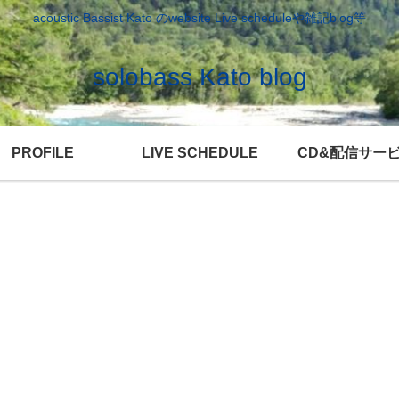
acoustic Bassist Kato のwebsite Live scheduleや雑記blog等
solobass Kato blog
PROFILE
LIVE SCHEDULE
CD&配信サー