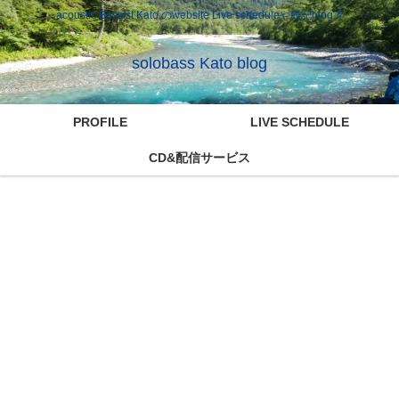
acoustic Bassist Kato のwebsite Live scheduleや雑記blog等
solobass Kato blog
PROFILE
LIVE SCHEDULE
CD&配信サービス