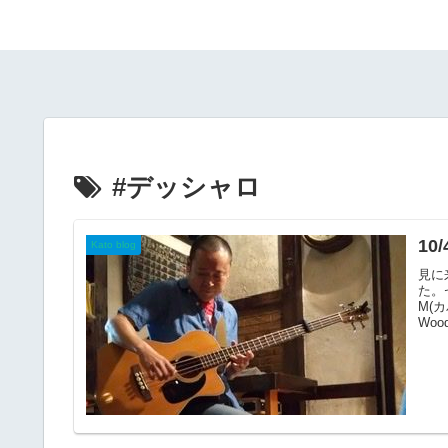
#デッシャロ
10
Kato blog
見に
た。
M(
Wood