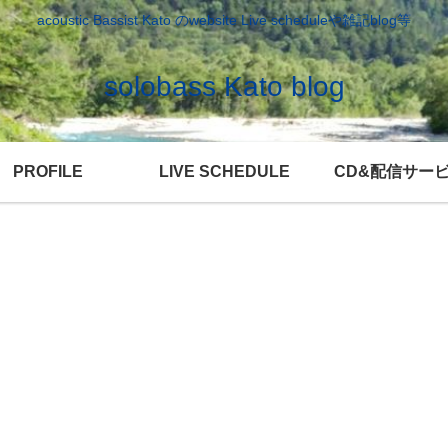
acoustic Bassist Kato のwebsite Live scheduleや雑記blog等
solobass Kato blog
PROFILE
LIVE SCHEDULE
CD&配信サー