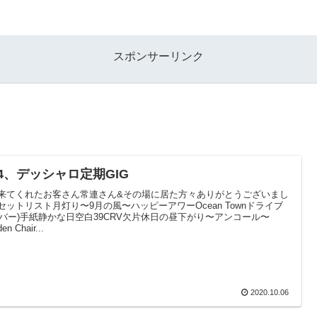
スポンサーリンク
/4、デッシャロ定期GIG
来てくれたお客さん常連さん&その場に居た方々ありがとうございまし
セットリスト月灯り〜9月の風〜ハッピーアワーOcean Townドライブ
カバー)手紙静かな日空白39CRV欠片休日の昼下がり〜アンコール〜
en Chair...
2020.10.06